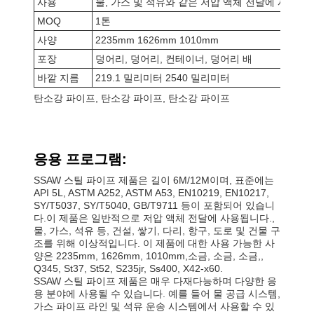
사용
물, 가스 및 석유와 같은 저압 액체 전달에 사용되며,
MOQ
1톤
사양
2235mm 1626mm 1010mm
포장
덩어리, 덩어리, 컨테이너, 덩어리 배
바깥 지름
219.1 밀리미터 2540 밀리미터
탄소강 파이프, 탄소강 파이프, 탄소강 파이프
응용 프로그램:
SSAW 스틸 파이프 제품은 길이 6M/12M이며, 표준에는
API 5L, ASTM A252, ASTM A53, EN10219, EN10217,
SY/T5037, SY/T5040, GB/T9711 등이 포함되어 있습니
다.이 제품은 일반적으로 저압 액체 전달에 사용됩니다.,
물, 가스, 석유 등, 건설, 쌓기, 다리, 항구, 도로 및 건물 구
조를 위해 이상적입니다. 이 제품에 대한 사용 가능한 사
양은 2235mm, 1626mm, 1010mm,소금, 소금, 소금,,
Q345, St37, St52, S235jr, Ss400, X42-x60.
SSAW 스틸 파이프 제품은 매우 다재다능하며 다양한 응
용 분야에 사용될 수 있습니다. 예를 들어 물 공급 시스템,
가스 파이프 라인 및 석유 운송 시스템에서 사용할 수 있