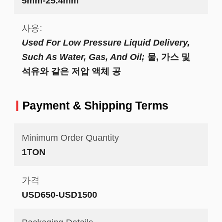
5mm-25.4mm
사용:
Used For Low Pressure Liquid Delivery,
Such As Water, Gas, And Oil;
물, 가스 및
석유와 같은 저압 액체 공
Payment & Shipping Terms
Minimum Order Quantity
1TON
가격
USD650-USD1500