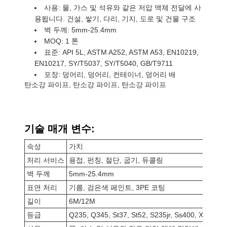
사용: 물, 가스 및 석유와 같은 저압 액체 전달에 사
용됩니다. 건설, 쌓기, 다리, 기지, 도로 및 건물 구조
벽 두께: 5mm-25.4mm
MOQ: 1 톤
표준: API 5L, ASTM A252, ASTM A53, EN10219,
EN10217, SY/T5037, SY/T5040, GB/T9711
포장: 덩어리, 덩어리, 컨테이너, 덩어리 배
탄소강 파이프, 탄소강 파이프, 탄소강 파이프
기술 매개 변수:
속성
가치
처리 서비스
용접, 펀칭, 절단, 굽기, 듀콜링
벽 두께
5mm-25.4mm
표면 처리
기름, 검은색 페인트, 3PE 코팅
길이
6M/12M
등급
Q235, Q345, St37, St52, S235jr, Ss400, X42-x60