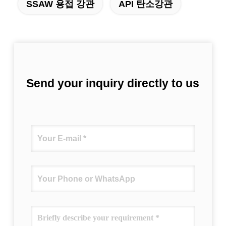
SSAW 용접 강관
API 탄소강관
Send your inquiry directly to us