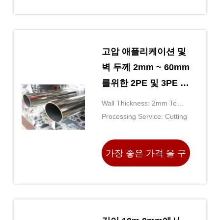
하라
고압 애플리케이션 및
벽 두께 2mm ~ 60mm
를위한 2PE 및 3PE 코
팅을 가진 비연금 무縫
Wall Thickness: 2mm To
鋼 파이프
60mm
Processing Service: Cutting
가장 좋은 가격 을 구
하라