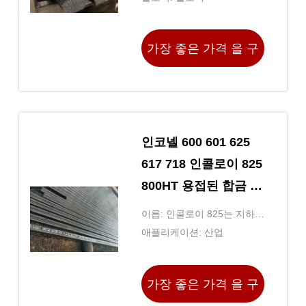
가장 좋은 가격 을 구
하라
인코넬 600 601 625
617 718 인콜로이 825
800HT 용접된 합금 무
계목 강관
이름: 인콜로이 825는 지하철
을 탑니다
애플리케이션: 산업
가장 좋은 가격 을 구