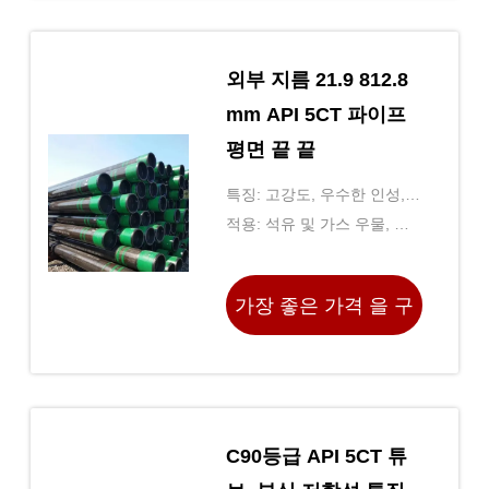
외부 지름 21.9 812.8
mm API 5CT 파이프
평면 끝 끝
특징: 고강도, 우수한 인성,
내식성
적용: 석유 및 가스 우물, 지
열 우물, 물 우물
가장 좋은 가격 을 구
하라
C90등급 API 5CT 튜