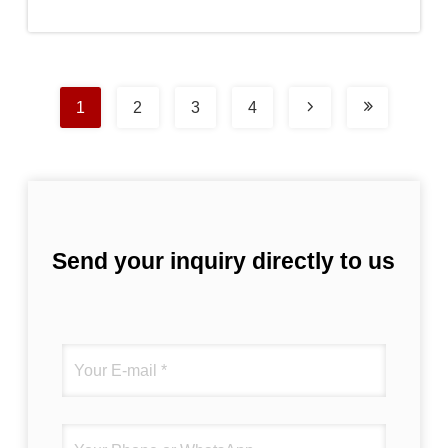
하라
1
2
3
4
Send your inquiry directly to us