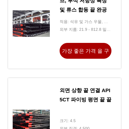
브, 부식 저항성 특징
및 류스 합동 끝 완공
적용: 석유 및 가스 우물, 지
열 우물, 물 우물
외부 지름: 21.9 - 812.8 밀리
미터
가장 좋은 가격 을 구
하라
외면 상향 끝 연결 API
5CT 파이빙 평면 끝 끝
크기: 4.5
외부 직경: 4,500