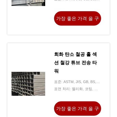
EN
가장 좋은 가격 을 구
하라
회화 탄소 철공 홀 섹
션 철강 튜브 전송 타
워
표준: ASTM, JIS, GB, BS,
EN
표면 처리: 젤리화, 코팅, 페
인트
가장 좋은 가격 을 구