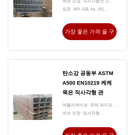
섹션 모양: 직사각형인 스퀘
어 /
표준: API, GB, bs, JIS,
BS1387, ASTMA53, BS
EN10219
가장 좋은 가격 을 구
하라
탄소강 공동부 ASTM
A500 EN10219 케케
묵은 직사각형 관
애플리케이션: 유체 파이프,
드릴 파이프, 유압 파이프, 가
섹션 모양: 정사각형
스도관