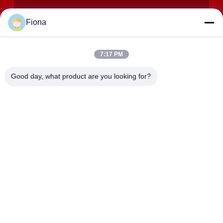
Fiona
7:17 PM
Good day, what product are you looking for?
제출
주소
2408,2409,2410호, 화쿤 건물, No.200 조항 2 셴그프우 동쪽
도로, 동징 거리, 유후아 지구, 장사, 중국
JOHO STEEL CO., LTD