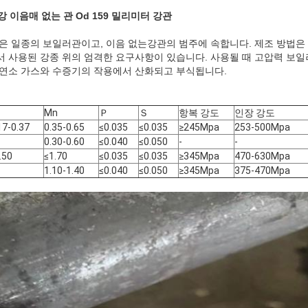
강 이음매 없는 관 Od 159 밀리미터 강관
관은 일종의 보일러관이고, 이음 없는강관의 범주에 속합니다. 제조 방법은
서 사용된 강종 위의 엄격한 요구사항이 있습니다. 사용될 때 고압력 보일
온연소 가스와 수증기의 작용에서 산화되고 부식됩니다.
Mn
Ｐ
Ｓ
항복 강도
인장 강도
17-0.37
0.35-0.65
≤0.035
≤0.035
≥245Mpa
253-500Mpa
0.30-0.60
≤0.040
≤0.050
-
-
.50
≤1.70
≤0.035
≤0.035
≥345Mpa
470-630Mpa
1.10-1.40
≤0.040
≤0.050
≥345Mpa
375-470Mpa