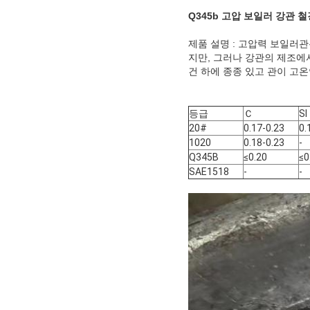
Q345b 고압 보일러 강관 철
제품 설명 : 고압력 보일러
지만, 그러나 강관의 제조에
건 하에 종종 있고 관이 고
등급
Ｃ
SI
20#
0.17-0.23
0.
1020
0.18-0.23
-
Q345B
≤0.20
≤0
SAE1518
-
-