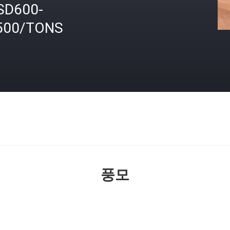
SD600-
500/TONS
격
풍모