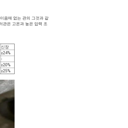
 이음매 없는 관의 그것과 같
러관은 고온과 높은 압력 조
신장
≥24%
-
≥20%
≥25%