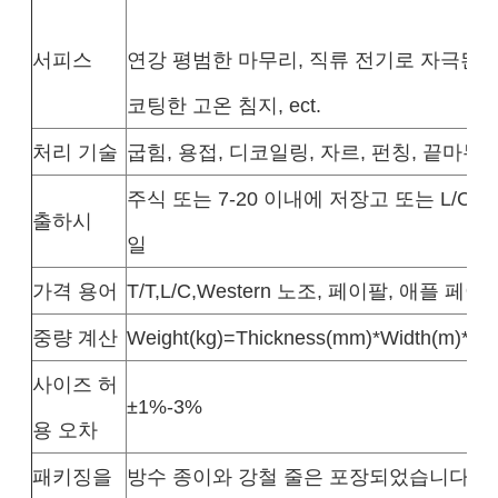
서피스
연강 평범한 마무리, 직류 전기로 자극된, 
코팅한 고온 침지, ect.
처리 기술
굽힘, 용접, 디코일링, 자르, 펀칭, 끝마
주식 또는 7-20 이내에 저장고 또는 L/C 
출하시
일
가격 용어
T/T,L/C,Western 노조, 페이팔, 애플 페이, 구
중량 계산
Weight(kg)=Thickness(mm)*Width(m)*Len
사이즈 허
±1%-3%
용 오차
패키징을
방수 종이와 강철 줄은 포장되었습니다.모든