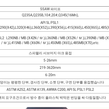
SSAW 파이프
Q235A,Q235B,10#,20#,Q345(16Mn),
API 5L PSL1 :
L290(X42),L320(X46),L360(X52),L390(X56),L415(X60),L450(X65),L485(
SL2 : L290NB / MB (X42N / Ｍ ),L360NB / MB (X52N / Ｍ ),L390NB / MB (
/ Ｍ ),L415NB / MB (X60N / Ｍ ),L450MB (X65),L485MB(X70),etc.
스피랠리 서브머지 아크 용접
5-26mm
219-3620mm
6-20m
덩이는 평평한 단부, 경사진 단부, 소켓 단부, 구면 단부를 용접했습니다
ASTM A252, ASTM A139, AWWA C200, API 5L PSL1 PSL2
객의 요구조건으로서 방수 종이 플라스틱 박막은 번딩을 싸 다림질합니다