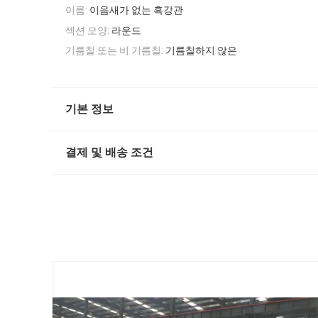
이름:
이음새가 없는 흑강관
섹션 모양:
라운드
기름칠 또는 비 기름칠:
기름칠하지 않은
기본 정보
결제 및 배송 조건