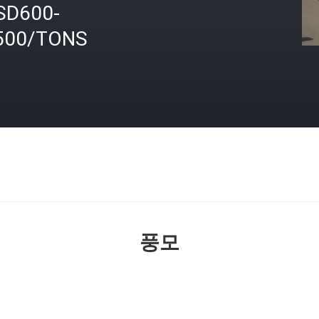
SD600-
500/TONS
격
풍모