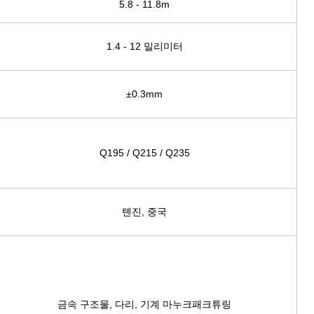
5.8 - 11.8m
1.4 - 12 밀리미터
±0.3mm
Q195 / Q215 / Q235
톈진, 중국
금속 구조물, 다리, 기계 마누크패크튜링