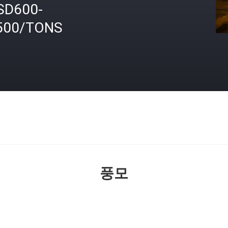
SD600-
500/TONS
격
풍모