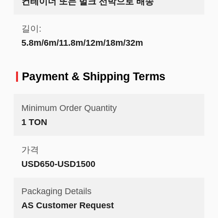
컨테이너 또는 벌크 선박으로 배송
길이:
5.8m/6m/11.8m/12m/18m/32m
Payment & Shipping Terms
Minimum Order Quantity
1 TON
가격
USD650-USD1500
Packaging Details
AS Customer Request