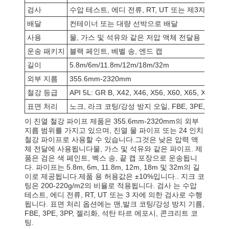
검사
수압 테스트, 에디 전류, RT, UT 또는 제3자 검사
배달
컨테이너 또는 대량 선박으로 배달
사용
물, 가스 및 석유와 같은 저압 액체 전달용
운송 패키지
블랙 페인트, 베벨 송, 엔드 캡
길이
5.8m/6m/11.8m/12m/18m/32m
외부 지름
355.6mm-2320mm
철강 등급
API 5L: GR B, X42, X46, X56, X60, X65, X70 AS
표면 처리
노크, 라크 코팅/강성 방지 오일, FBE, 3PE, 3PP
이 진열 철강 파이프 제품은 355.6mm-2320mm의 외부
지름 범위를 가지고 있으며, 진열 물 파이프 또는 24 인치
철강 파이프로 사용할 수 있습니다.그것은 낮은 압력 액
체 전달에 사용됩니다물, 가스 및 석유와 같은 파이프. 제
품은 검은 색 페인트, 벡스 송, 끝 캡 포장으로 운송됩니
다. 파이프는 5.8m, 6m, 11.8m, 12m, 18m 및 32m의 길
이로 제공됩니다.제품 용 허용값은 ±10%입니다.. 지크 코
팅은 200-220g/m2의 비율로 적용됩니다. 검사 는 수압
테스트, 에디 전류, RT, UT 또는 3 자에 의한 검사로 수행
됩니다. 표면 처리 옵션에는 맨,발크 코팅/강성 방지 기름,
FBE, 3PE, 3PP, 젤리화, 석탄 타르 에포시, 콘크리트 코
팅.