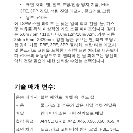
표면 처리: 맨, 발크 코팅/진종 방지 기름, FBE,
3PE, 3PP, 진열, 석탄 진열 에포시, 콘크리트 코팅
용도: ±10%
이 LSAW 스틸 파이프 는 낮은 압력 액체 전달, 물, 가스
및 석유를 위해 이상적인 가연 스틸 파이프입니다. 길이
는 5.8m / 6m / 11입니다.8m/12m/18m/32m, 외부 지름
355m.6mm-2320mm. 강철 둥근 튜브는 맨, 라크 코팅 /
항 경화 기름, FBE, 3PE, 3PP, 젤리화, 석탄 타르 에포시
및 콘크리트 코팅을 포함한 다양한 표면 처리로 제공됩니
다.±10%의 허용량으로,이 젤리화 된 물 파이프는 당신의
액체 전달 필요에 대한 신뢰할 수있는 선택입니다.
기술 매개 변수:
운송 패키지
블랙 페인트, 베벨 송, 엔드 캡
사용
물, 가스 및 석유와 같은 저압 액체 전달용
배달
컨테이너 또는 대량 선박으로 배달
철강 등급
API 5L: GR B, X42, X46, X56, X60, X65, X70 AS
표면 처리
노크, 라크 코팅/강성 방지 오일, FBE, 3PE, 3PP