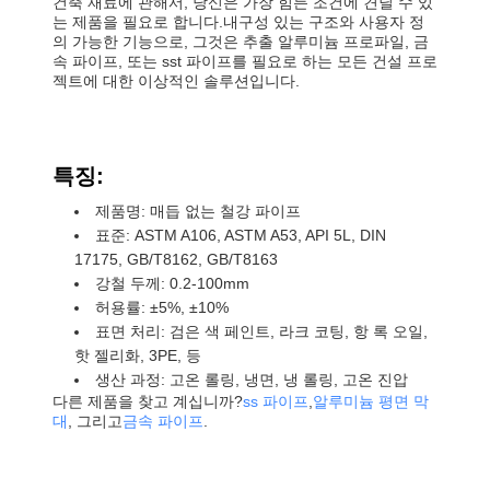
건축 재료에 관해서, 당신은 가장 힘든 조건에 견딜 수 있
는 제품을 필요로 합니다.내구성 있는 구조와 사용자 정
의 가능한 기능으로, 그것은 추출 알루미늄 프로파일, 금
속 파이프, 또는 sst 파이프를 필요로 하는 모든 건설 프로
젝트에 대한 이상적인 솔루션입니다.
특징:
제품명: 매듭 없는 철강 파이프
표준: ASTM A106, ASTM A53, API 5L, DIN
17175, GB/T8162, GB/T8163
강철 두께: 0.2-100mm
허용률: ±5%, ±10%
표면 처리: 검은 색 페인트, 라크 코팅, 항 록 오일,
핫 젤리화, 3PE, 등
생산 과정: 고온 롤링, 냉면, 냉 롤링, 고온 진압
다른 제품을 찾고 계십니까?
ss 파이프
,
알루미늄 평면 막
대
, 그리고
금속 파이프
.