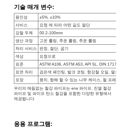
기술 매개 변수:
용인성
±5%, ±10%
서비스
요청 에 따라 어떤 길도 절단
강철 두께
00.2-100mm
생산 과정
고온 롤링, 추운 롤링, 추운 롤링
처리 서비스
펀칭, 절단, 굽기
색상
요청으로
표준
ASTM A106, ASTM A53, API 5L, DIN 17175, GB/
표면 처리
검은색 페인팅, 발크 코팅, 항강철 오일, 열로 젤리화,
포장
뭉치, 항해 할 수 있는 나무 케이스, 철 프레임 케
우리의 매듭없는 철강 파이프는 erw 파이프, 진열 철강
파이프 및 파이프 탄소 철강을 포함한 다양한 유형에서
제공됩니다.
응용 프로그램: