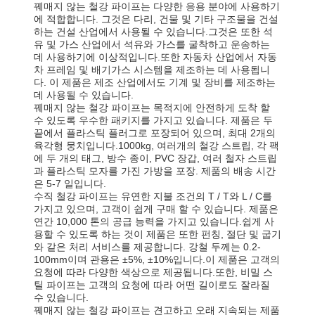
꿰매지 않는 철강 파이프는 다양한 응용 분야에 사용하기
에 적합합니다. 그것은 다리, 건물 및 기타 구조물을 건설
하는 건설 산업에서 사용될 수 있습니다.그것은 또한 석
유 및 가스 산업에서 석유와 가스를 굴착하고 운송하는
데 사용하기에 이상적입니다.또한 자동차 산업에서 자동
차 프레임 및 배기가스 시스템을 제조하는 데 사용됩니
다. 이 제품은 제조 산업에서도 기계 및 장비를 제조하는
데 사용될 수 있습니다.
꿰매지 않는 철강 파이프는 목적지에 안전하게 도착 할
수 있도록 우수한 패키지를 가지고 있습니다. 제품은 두
끝에서 플라스틱 플러그로 포장되어 있으며, 최대 2개의
육각형 뭉치입니다.1000kg, 여러개의 철강 스트립, 각 팩
에 두 개의 태그, 방수 종이, PVC 장갑, 여러 철자 스트립
과 플라스틱 모자를 가진 가방을 포장. 제품의 배송 시간
은 5-7 일입니다.
수직 철강 파이프는 유연한 지불 조건의 T / T와 L / C를
가지고 있으며, 고객이 쉽게 구매 할 수 있습니다. 제품은
연간 10,000 톤의 공급 능력을 가지고 있습니다.쉽게 사
용할 수 있도록 하는 것이 제품은 또한 펀칭, 절단 및 굽기
와 같은 처리 서비스를 제공합니다. 강철 두께는 0.2-
100mm이며 관용은 ±5%, ±10%입니다.이 제품은 고객의
요청에 따라 다양한 색상으로 제공됩니다.또한, 비밀 스
틸 파이프는 고객의 요청에 따라 어떤 길이로도 잘라질
수 있습니다.
꿰매지 않는 철강 파이프는 견고하고 오래 지속되는 제품