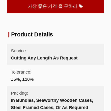
가장 좋은 가격 을 구하라
Product Details
Service:
Cutting Any Length As Request
Tolerance:
±5%, ±10%
Packing:
In Bundles, Seaworthy Wooden Cases,
Steel Framed Cases, Or As Required