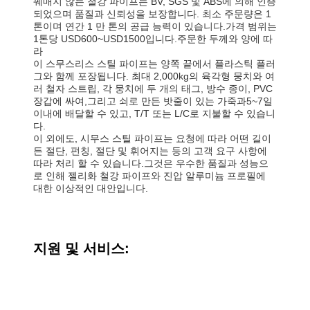
꿰매지 않는 철강 파이프는 BV, SGS 및 ABS에 의해 인증
되었으며 품질과 신뢰성을 보장합니다. 최소 주문량은 1
톤이며 연간 1 만 톤의 공급 능력이 있습니다.가격 범위는
1톤당 USD600~USD1500입니다.주문한 두께와 양에 따
라
이 스무스리스 스틸 파이프는 양쪽 끝에서 플라스틱 플러
그와 함께 포장됩니다. 최대 2,000kg의 육각형 뭉치와 여
러 철자 스트립, 각 뭉치에 두 개의 태그, 방수 종이, PVC
장갑에 싸여,그리고 쇠로 만든 밧줄이 있는 가죽과5~7일
이내에 배달할 수 있고, T/T 또는 L/C로 지불할 수 있습니
다.
이 외에도, 시무스 스틸 파이프는 요청에 따라 어떤 길이
든 절단, 펀칭, 절단 및 휘어지는 등의 고객 요구 사항에
따라 처리 할 수 있습니다.그것은 우수한 품질과 성능으
로 인해 젤리화 철강 파이프와 진압 알루미늄 프로필에
대한 이상적인 대안입니다.
지원 및 서비스: