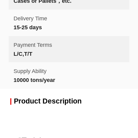
Cases or Pallets，etc.
Delivery Time
15-25 days
Payment Terms
L/C,T/T
Supply Ability
10000 tons/year
Product Description