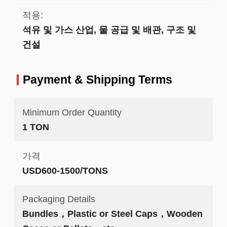
적용:
석유 및 가스 산업, 물 공급 및 배관, 구조 및
건설
Payment & Shipping Terms
Minimum Order Quantity
1 TON
가격
USD600-1500/TONS
Packaging Details
Bundles，Plastic or Steel Caps，Wooden