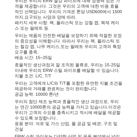
우리는 우리의 ERW 철강 파이프에 대해 경쟁력 있는 가
격을 제공합니다. 그것은 우리의 고객에 대한 비용 효율
적인 선택입니다. 우리의 가격은 톤당 USD600에서 1500
까지,요구되는 사양과 양에 따라.
패키지 세부 사항: 팩, 플라스틱 또는 강철 캡, 목재 케이
스 또는 팔레트 등.
우리는 제품의 안전한 배달을 보장하기 위해 적절한 포장
의 중요성을 이해합니다. 따라서 우리는 팩, 플라스틱 또
는 철강 캡, 나무 케이스,또는 팔레트 우리의 고객의 특정
요구를 충족.
배송 시간: 15~25일
효율적인 생산과정과 잘 조직된 물류로, 우리는 15-25일
이내에 우리의 ERW 스틸 파이프를 배달할 수 있습니다.
지불 조건: L/C, T/T
우리는 고객에게 L/C와 T/T를 포함한 유연한 지불 조건을
제공하여 거래를 완료하는 것이 편리합니다.
공급 능력: 10000 톤/년
우리의 첨단 제조 능력과 효율적인 생산 과정으로, 우리
는 연간 10000톤의 공급 능력을 가지고 있습니다.이것은
우리가 고객의 수요를 충족시키고 적시에 배달을 제공할
수 있도록 보장합니다..
응용 분야: 석유 및 가스 산업, 물 공급 및 배관, 구조 및
건설
ERW 스틸 파이프는 다양한 산업 및 응용 분야에서 널리