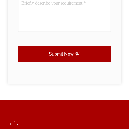
Submit Now
구독