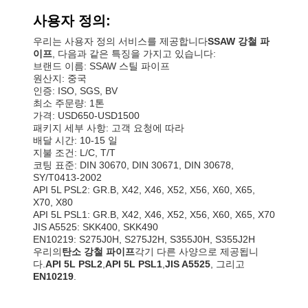
사용자 정의:
우리는 사용자 정의 서비스를 제공합니다
SSAW 강철 파
이프
, 다음과 같은 특징을 가지고 있습니다:
브랜드 이름: SSAW 스틸 파이프
원산지: 중국
인증: ISO, SGS, BV
최소 주문량: 1톤
가격: USD650-USD1500
패키지 세부 사항: 고객 요청에 따라
배달 시간: 10-15 일
지불 조건: L/C, T/T
코팅 표준: DIN 30670, DIN 30671, DIN 30678,
SY/T0413-2002
API 5L PSL2: GR.B, X42, X46, X52, X56, X60, X65,
X70, X80
API 5L PSL1: GR.B, X42, X46, X52, X56, X60, X65, X70
JIS A5525: SKK400, SKK490
EN10219: S275J0H, S275J2H, S355J0H, S355J2H
우리의
탄소 강철 파이프
각기 다른 사양으로 제공됩니
다.
API 5L PSL2
,
API 5L PSL1
,
JIS A5525
, 그리고
EN10219
.