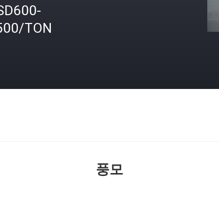
SD600-
500/TON
격
풍모