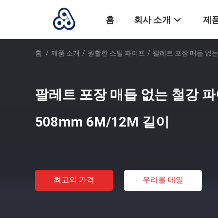
홈
회사 소개
제품
홈
/
제품 소개
/
원활한 스틸 파이프
/
팔레트 포장 매듭 없는 
팔레트 포장 매듭 없는 철강 파이
508mm 6M/12M 길이
최고의 가격
우리를 메일