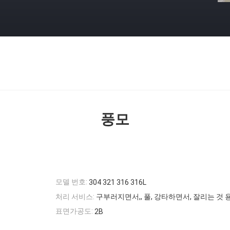
풍모
모델 번호:
304 321 316 316L
처리 서비스:
구부러지면서,, 풀, 강타하면서, 잘리는 것
표면가공도:
2B