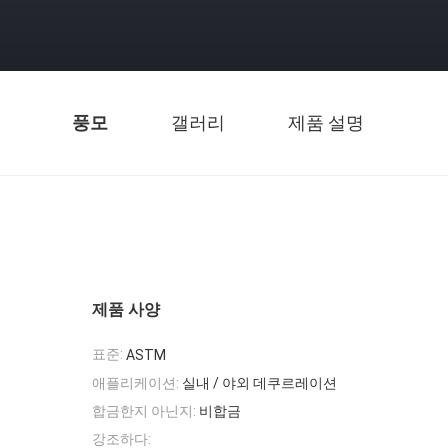
풍모
갤러리
제품 설명
제품 사양
표준:
ASTM
애플리케이션:
실내 / 야외 데쿠르레이션
합금한지 아닌지:
비합금
강조하다: