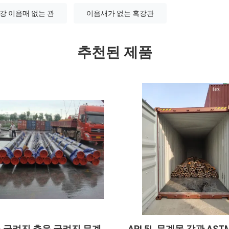
강 이음매 없는 관
이음새가 없는 흑강관
추천된 제품
실린더를 위한 ST52 냉각
정확성 무계목 강관 DIN 2