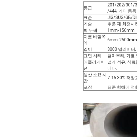
201/202/301/
등급
/444, 기타 등등
표준
JIS/SUS/GB/D
기술
추운 채 회전시
벽 두께
1mm-150mm
지름 바깥쪽
6mm-2500mm
에
길이
3000 밀리미터,
표면 처리
끝마무리, 가열 
애플리케이
넓게 석유, 식료품
션
니다.
생산 소요 시
7-15 30% 
간
포장
표준 항해에 적