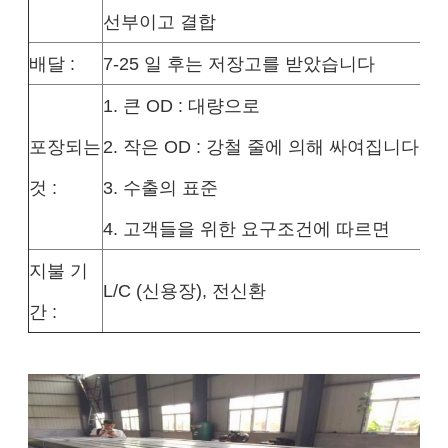
선부이고 결합
배달 :
7-25 일 후는 저장고를 받았습니다
1. 큰 OD : 대량으로
포장되는
2. 작은 OD : 강철 줄에 의해 싸여집니다
것 :
3. 수출의 표준
4. 고객들을 위한 요구조건에 따르면
지불 기
L/C (신용장), 전신환
간 :