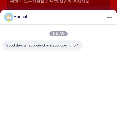
Hannah
2:11 AM
Good day, what product are you looking for?
제출
주소
2408,2409,2410호, 화쿤 건물, No.200 조항 2 셴그프우 동쪽
도로, 동징 거리, 유후아 지구, 장사, 중국
JOHO STEEL CO., LTD